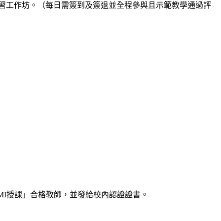
，共計18小時研習工作坊。（每日需簽到及簽退並全程參與且示範教學通過評
MI授課」合格教師，並發給校內認證證書。