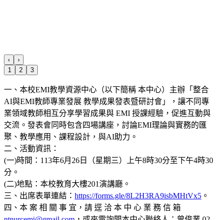
‹
›
1
2
3
一、本校EMI教學資源中心（以下簡稱 本中心）主辦「整合
AI與EMI教師專業發展 教學成果發表暨研討會」，讓不同專
業領域教師相互分享學習成果與 EMI 授課經驗，促進互動與
交流。發表會同時包含四場講座，討論EMI理論與實務的匯
聚、教學應用、課程設計，與AI助力。
二、活動資訊：
(一)時間：113年6月26日（星期三）上午8時30分至下午4時30
分。
(二)地點：本校教育大樓201演講廳。
三、出席表單連結：
https://forms.gle/8L2H3RA9isbMHtVx5
。
四、本 案 相 關 事 宜，請 逕 洽 本 中 心 業 務 信 箱
ntnurcemi@gmail.com
，或來電詢問本中心聯絡人：曾俊業 02-