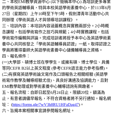
二、本校EMI教學資源中心 (以下簡稱本中心) 為培訓更多專業
的學術英語輔導員，特與本校英語學術素養中心，於113年6月
27日（星期四）上午10時至下午5時，假劍潭青年活動中心共
同辦理《學術英語人才與領導培訓課程》。
三、培訓內容：本培訓內容涵蓋概念與實務兩部分。2小時概
念課程，包括學術寫作之技巧與規範；4小時實務課程，包括
學術寫作編輯與評論。完成培訓者將授予本中心及英語學術素
養中心共同核發之「學術英語輔導員認證」一紙。取得認證之
學員將獲得臺師大英語學術素養中心儲備輔導員之資格。
四、報名條件：
(一)大學部、碩博士班在學學生，或擁有碩、博士學位、具備
等同CEFR B2以上英文程度 (參考CEFR語言能力參考指標)。
(二)有撰寫英語學術論文寫作及口頭報告之相關經驗 (英語學
術寫作教學及輔導經驗尤佳)、具良好溝通及協調能力，且對
EMI教學助理或對學術素養中心輔導諮詢有興趣者。
五、報名流程：自即日起至6月24日止，限額20位，額滿為
止，有意者請儘早報名，不符合資格者將不另行通知。報名網
址： (
https://forms.gle/7wV3h8RU1HFaDag47
)。
六、旨揭本案相關事宜請參閱報名網址。