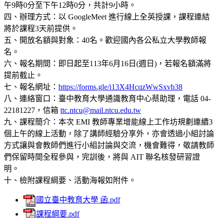
午9時0分至下午12時0分，共計9小時。
四、辦理方式：以 GoogleMeet 進行線上全英授課，課程連結
將於課程3天前提供。
五、開放名額與對象：40名。歡迎國內各公私立大學教師報
名。
六、報名期間：即日起至113年6月16日(週日)，若報名額滿將
提前截止。
七、報名網址：
https://forms.gle/i13X4HcqzWwSxvb38
八、連絡窗口：臺中教育大學通識教育中心蔡助理，電話 04-
22181227，信箱
ttc.ntcu@mail.ntcu.edu.tw
九、課程簡介：本次 EMI 教師專業增能線上工作坊規劃連續3
個上午的線上活動，除了講師經驗分享外，亦會透過小組討論
方式讓與會教師們進行小組討論與交流，機會難得，敬請教師
們保留時間全程參與，完訓後，將與 AIT 聯名核發研習證
明。
十、檢附課程綱要、活動海報如附件。
國立臺中教育大學 函.pdf
課程綱要.pdf