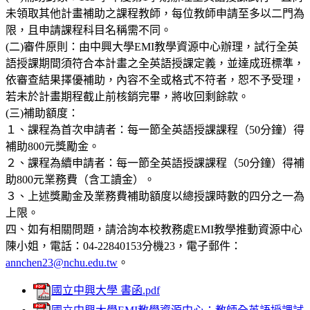
未領取其他計畫補助之課程教師，每位教師申請至多以二門為
限，且申請課程科目名稱需不同。
(二)審件原則：由中興大學EMI教學資源中心辦理，試行全英
語授課期間須符合本計畫之全英語授課定義，並達成班標準，
依審查結果擇優補助，內容不全或格式不符者，恕不予受理，
若未於計畫期程截止前核銷完畢，將收回剩餘款。
(三)補助額度：
１、課程為首次申請者：每一節全英語授課課程（50分鐘）得
補助800元獎勵金。
２、課程為續申請者：每一節全英語授課課程（50分鐘）得補
助800元業務費（含工讀金）。
３、上述獎勵金及業務費補助額度以總授課時數的四分之一為
上限。
四、如有相關問題，請洽詢本校教務處EMI教學推動資源中心
陳小姐，電話：04-22840153分機23，電子郵件：
annchen23@nchu.edu.tw
。
國立中興大學 書函.pdf