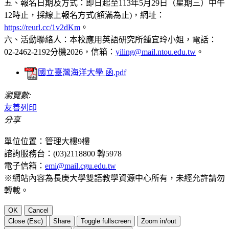
五、報名日期及方式：即日起至113年5月29日（星期三）中午
12時止，採線上報名方式(額滿為止)，網址：
https://reurl.cc/1v2dKm
。
六、活動聯絡人：本校應用英語研究所鍾宜玲小姐，電話：
02-2462-2192分機2026，信箱：
yiling@mail.ntou.edu.tw
。
國立臺灣海洋大學 函.pdf
瀏覽數:
友善列印
分享
單位位置：管理大樓9樓
諮詢服務台：(03)2118800 轉5978
電子信箱：
emi@mail.cgu.edu.tw
※網站內容為長庚大學雙語教學資源中心所有，未經允許請勿
轉載。
OK
Cancel
Close (Esc)
Share
Toggle fullscreen
Zoom in/out