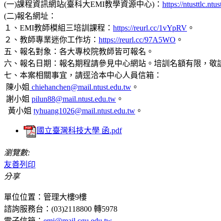
(一)課程資訊網站(臺科大EMI教學資源中心)：
https://ntusttlc.ntu
(二)報名網址：
１、EMI教師模組三培訓課程：
https://reurl.cc/1vYpRV
。
２、教師專業迷你工作坊：
https://reurl.cc/97A5WO
。
五、報名對象：各大專校院教師皆可報名。
六、報名日期：報名期程請參見中心網站。培訓名額有限，敬
七、本案相關事宜，請逕洽本中心人員信箱：
陳小姐
chiehanchen@mail.ntust.edu.tw
。
謝小姐
pilun88@mail.ntust.edu.tw
。
黃小姐
tyhuang1026@mail.ntust.edu.tw
。
國立臺灣科技大學 函.pdf
瀏覽數:
友善列印
分享
單位位置：管理大樓9樓
諮詢服務台：(03)2118800 轉5978
電子信箱：
emi@mail.cgu.edu.tw