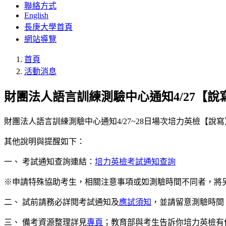
聯絡方式
English
長庚大學首頁
網站導覽
首頁
活動消息
財團法人語言訓練測驗中心通知4/27【
財團法人語言訓練測驗中心通知4/27~28日場次培力英檢【
其他說明與提醒如下：
一、 考試通知查詢連結：
培力英檢考試通知查詢
※申請特殊協助考生，相關注意事項或如測驗時間不同者，將
二、 試前請務必詳閱考試通知及
應試須知
，並請留意測驗時間
三、 備考資源整理詳見
專頁
；教育部與考生告訴你培力英檢有