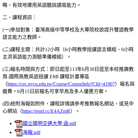
略，有效地運用英語聽說讀寫能力。
二、課程資訊：
(一)參加對象：臺灣高級中等學校及大專院校欲提升雙語教學
語言能力之教師。
(二)課程主題：共計12小時（6小時教學授課語言模組、6小時
主流英語能力測驗準備模組）。
(三)報名時間與方式：即日起至113年6月30日逕至本校推廣教
育-國際高教英語授課 EMI 課程計畫專區
（
https://cec.nycu.edu.tw/Course/CourseInfo?CId=41907
）報名與
繳費。6月15日前報名可享早鳥及多人優惠方案。
(四)檢附海報如附件，課程詳情請參考推教報名網站，或見中
心網站（
https://reurl.cc/E4AZmR
）。
國立陽明交通大學 函.pdf
海報.pdf