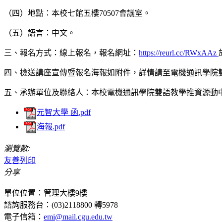
（四）地點：本校七館五樓70507會議室。
（五）語言：中文。
三、報名方式：線上報名，報名網址：
https://reurl.cc/RWxAAz
四、檢送講座宣傳暨報名海報如附件，詳情請至電機通訊學院
五、承辦單位及聯絡人：本校電機通訊學院雙語教學推資源動中心許小姐
元智大學 函.pdf
海報.pdf
瀏覽數:
友善列印
分享
單位位置：管理大樓9樓
諮詢服務台：(03)2118800 轉5978
電子信箱：
emi@mail.cgu.edu.tw