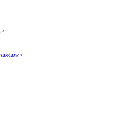
名。
yzu.edu.tw
。